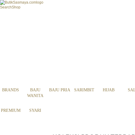
Search
Shop
BRANDS
BAJU
BAJU PRIA
SARIMBIT
HIJAB
SA
WANITA
PREMIUM
SYARI