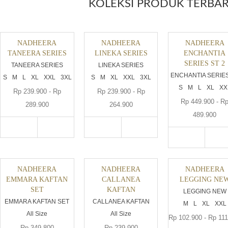
KOLEKSI PRODUK TERBA
NADHEERA
NADHEERA
NADHEERA
TANEERA SERIES
LINEKA SERIES
ENCHANTIA
SERIES ST 2
TANEERA SERIES
LINEKA SERIES
ENCHANTIA SERIE
S
M
L
XL
XXL
3XL
S
M
XL
XXL
3XL
S
M
L
XL
XX
Rp 239.900 - Rp
Rp 239.900 - Rp
Rp 449.900 - R
289.900
264.900
489.900
NADHEERA
NADHEERA
NADHEERA
EMMARA KAFTAN
CALLANEA
LEGGING NE
SET
KAFTAN
LEGGING NEW
EMMARA KAFTAN SET
CALLANEA KAFTAN
M
L
XL
XXL
All Size
All Size
Rp 102.900 - Rp 11
Rp 349.800
Rp 239.900