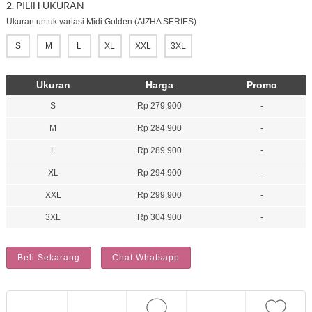
2. PILIH UKURAN
Ukuran untuk variasi Midi Golden (AIZHA SERIES)
S
M
L
XL
XXL
3XL
Ukuran
Harga
Promo
S
Rp 279.900
-
M
Rp 284.900
-
L
Rp 289.900
-
XL
Rp 294.900
-
XXL
Rp 299.900
-
3XL
Rp 304.900
-